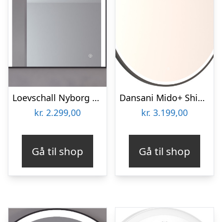
Loevschall Nyborg spejl med lys, 60×75 cm
Dansani Mido+ Shine spejl med lys, dæmpbar, Ø75 cm, sort
kr.
2.299,00
kr.
3.199,00
Gå til shop
Gå til shop